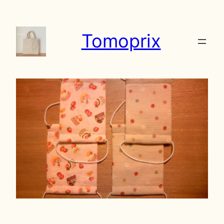
内
容
Tomoprix
を
ス
キ
ッ
プ