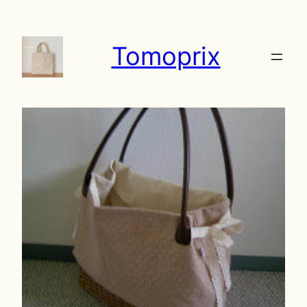
内
容
Tomoprix
を
ス
キ
ッ
プ