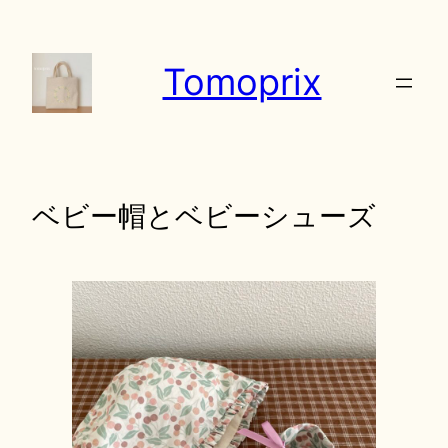
内
容
Tomoprix
を
ス
キ
ッ
プ
ベビー帽とベビーシューズ