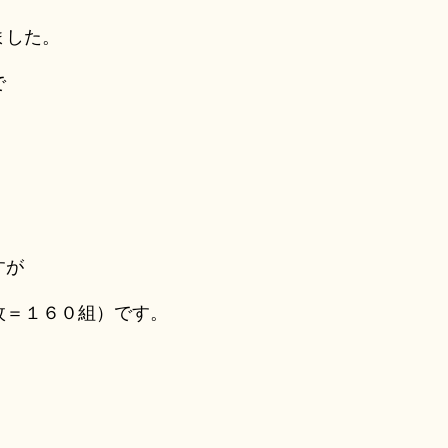
ました。
で
すが
枚＝１６０組）です。