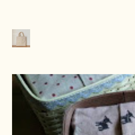
内
容
を
ス
キ
ッ
プ