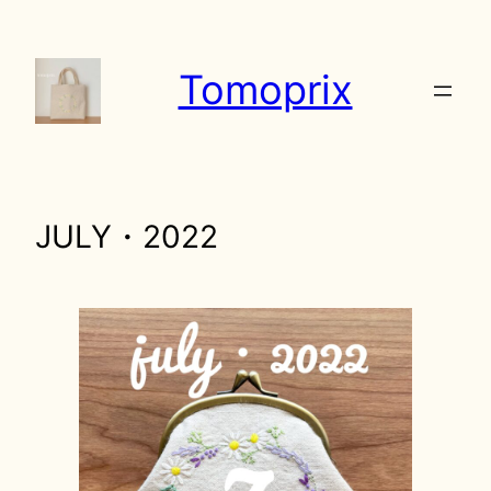
内
容
Tomoprix
を
ス
キ
ッ
プ
JULY・2022