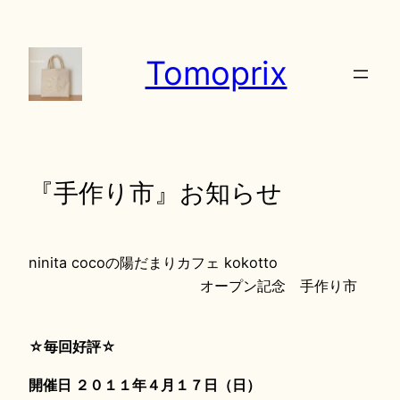
内
容
Tomoprix
を
ス
キ
ッ
プ
『手作り市』お知らせ
ninita cocoの陽だまりカフェ kokotto
オープン記念 手作り市
☆毎回好評☆
開催日 ２０１１年４月１７日（日）