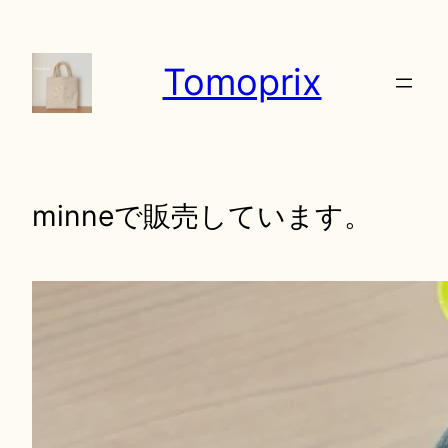
内
容
Tomoprix
を
ス
キ
ッ
プ
minneで販売しています。