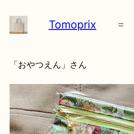
内
容
Tomoprix
を
ス
キ
ッ
プ
「おやつえん」さん