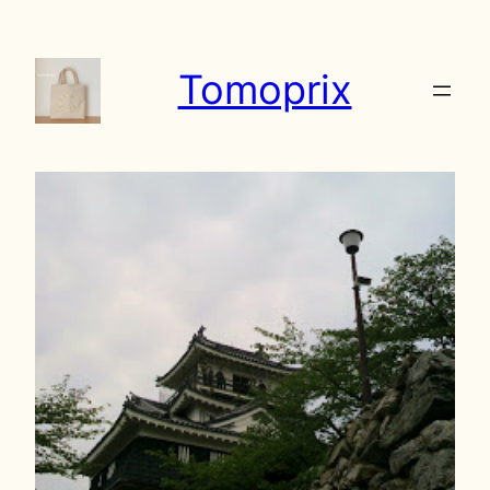
内
容
Tomoprix
を
ス
キ
ッ
プ