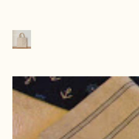
内
容
を
ス
キ
ッ
プ