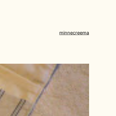
minne
creema