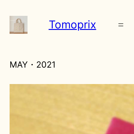
内
容
Tomoprix
を
ス
キ
ッ
プ
MAY・2021