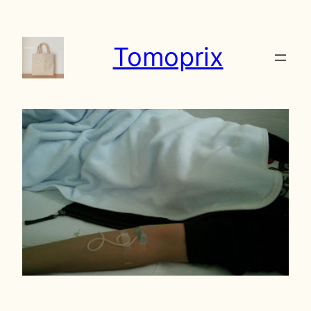
内
容
Tomoprix
を
ス
キ
ッ
プ