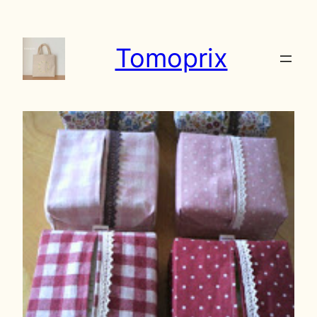
内
容
Tomoprix
を
ス
キ
ッ
プ