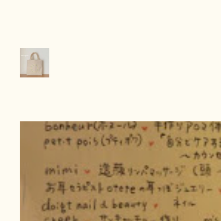
内
容
を
ス
キ
ッ
プ