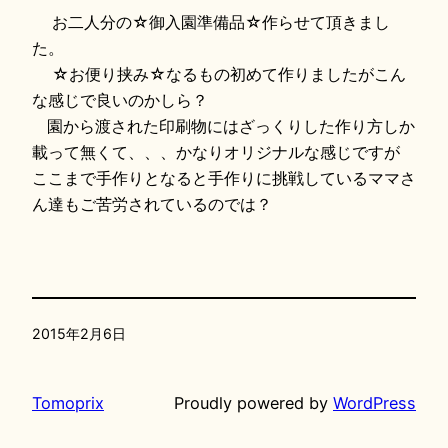
お二人分の☆御入園準備品☆作らせて頂きまし
た。
☆お便り挟み☆なるもの初めて作りましたがこん
な感じで良いのかしら？
園から渡された印刷物にはざっくりした作り方しか
載って無くて、、、かなりオリジナルな感じですが
ここまで手作りとなると手作りに挑戦しているママさ
ん達もご苦労されているのでは？
2015年2月6日
Tomoprix
Proudly powered by
WordPress