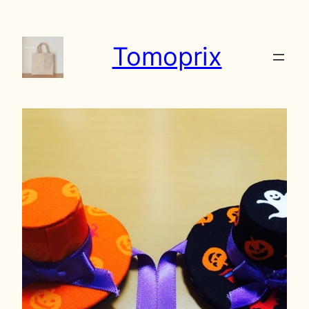
内
容
Tomoprix
を
ス
キ
ッ
プ